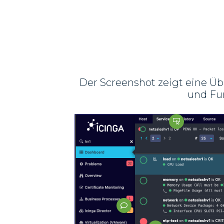
Der Screenshot zeigt eine Ü
und Fun

