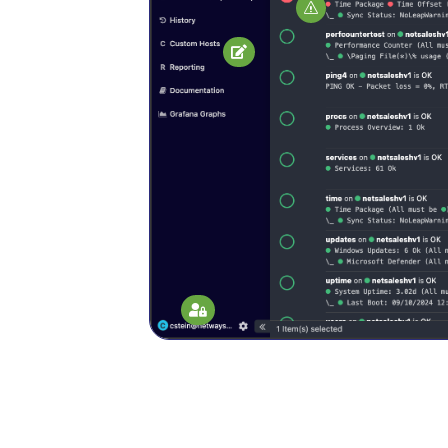
s

