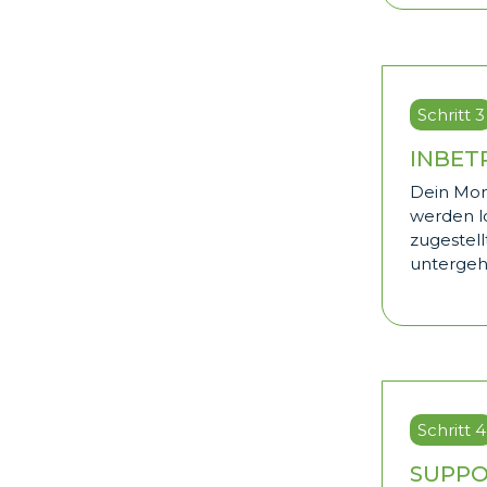
Schritt 3
INBET
Dein Mon
werden lo
zugestell
untergehe
Schritt 4
SUPPO