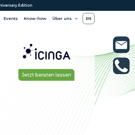
niversary Edition
Events
Know-how
Über uns
EN
Jetzt beraten lassen