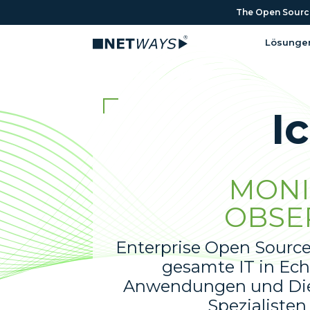
The Open Source 
Lösunge
I
MONI
OBSE
Enterprise Open Sourc
gesamte IT in Echt
Anwendungen und Diens
Spezialisten