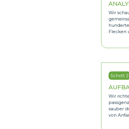
ANALY
Wir schau
gemeinsa
hunderten
Flecken u
Schritt 2
AUFBA
Wir rich
passgena
sauber d
von Anfan