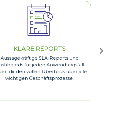
KLARE REPORTS
MITWACHS
Aussagekräftige SLA-Reports und
Vom einzelnen 
ashboards für jeden Anwendungsfall
Rechenzentren: 
en dir den vollen Überblick über alle
Umgebung mi
wichtigen Geschäftsprozesse.
Monitoring spä