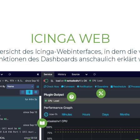
ICINGA WEB
bersicht des Icinga-Webinterfaces, in dem d
ktionen des Dashboards anschaulich erklärt


