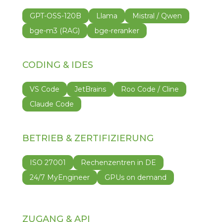
GPT-OSS-120B
Llama
Mistral / Qwen
bge-m3 (RAG)
bge-reranker
CODING & IDES
VS Code
JetBrains
Roo Code / Cline
Claude Code
BETRIEB & ZERTIFIZIERUNG
ISO 27001
Rechenzentren in DE
24/7 MyEngineer
GPUs on demand
ZUGANG & API