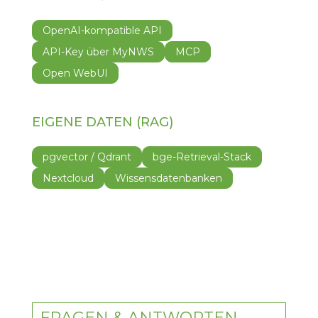
OpenAI-kompatible API
API-Key über MyNWS
MCP
Open WebUI
EIGENE DATEN (RAG)
pgvector / Qdrant
bge-Retrieval-Stack
Nextcloud
Wissensdatenbanken
FRAGEN & ANTWORTEN