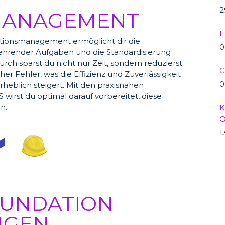
2
MANAGEMENT
F
ationsmanagement ermöglicht dir die
0
ehrender Aufgaben und die Standardisierung
ch sparst du nicht nur Zeit, sondern reduzierst
G
er Fehler, was die Effizienz und Zuverlässigkeit
0
eblich steigert. Mit den praxisnahen
irst du optimal darauf vorbereitet, diese
n.
K
O
1
OUNDATION
NGEN