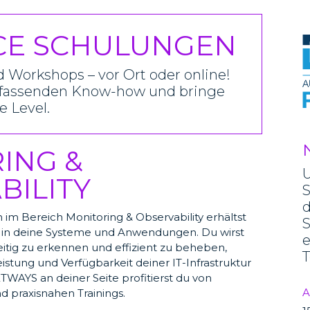
CE SCHULUNGEN
 Workshops – vor Ort oder online!
mfassenden Know-how und bringe
e Level.
ING &
BILITY
S
d
im Bereich Monitoring & Observability erhältst
S
ke in deine Systeme und Anwendungen. Du wirst
e
itig zu erkennen und effizient zu beheben,
T
stung und Verfügbarkeit deiner IT-Infrastruktur
ETWAYS an deiner Seite profitierst du von
A
 praxisnahen Trainings.