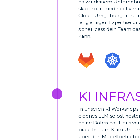
da wir deinem Unternehme
skalierbare und hochver
Cloud-Umgebungen zu imp
langjährigen Expertise u
sicher, dass dein Team da
kann.
KI INFR

In unseren KI Workshops l
eigenes LLM selbst host
deine Daten das Haus verl
brauchst, um KI im Unte
über den Modellbetrieb b