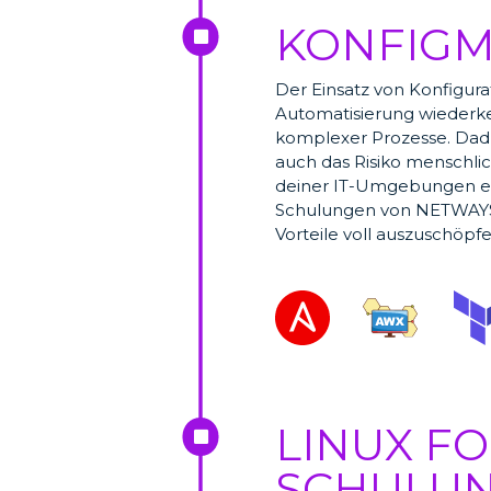
KONFIG

Der Einsatz von Konfigur
Automatisierung wiederk
komplexer Prozesse. Dadur
auch das Risiko menschlich
deiner IT-Umgebungen erh
Schulungen von NETWAYS w
Vorteile voll auszuschöpfe
LINUX F

SCHULU