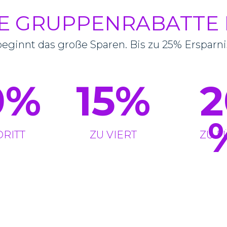
VE GRUPPENRABATTE 
beginnt das große Sparen. Bis zu 25% Ersparni
0
%
15
%
2
DRITT
ZU VIERT
ZU F