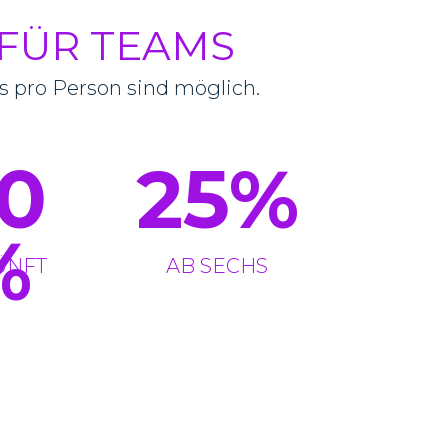
FÜR TEAMS
s pro Person sind möglich.
0
25
%
%
ÜNFT
AB SECHS