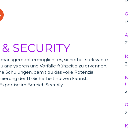
1
G
1
A
2
& SECURITY
I
ntmanagement ermöglicht es, sicherheitsrelevante
2
u analysieren und Vorfälle frühzeitig zu erkennen.
e Schulungen, damit du das volle Potenzial
K
ierung der IT-Sicherheit nutzen kannst,
(
Expertise im Bereich Security.
2
G
2
K