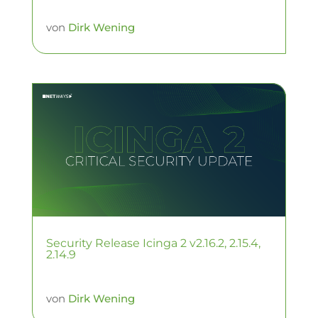
von
Dirk Wening
Security Release Icinga 2 v2.16.2, 2.15.4,
2.14.9
von
Dirk Wening