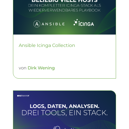
Ansible Icinga Collection
von
Dirk Wening