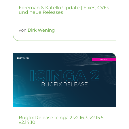
Foreman & Katello Update | Fixes, CVEs
und neue Releases
von
Dirk Wening
Bugfix Release Icinga 2 v2.16.3, v2.15.5,
v2.14.10