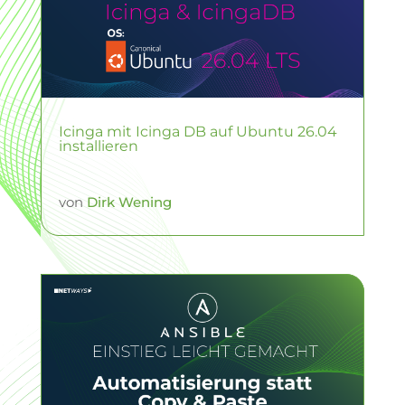
Icinga mit Icinga DB auf Ubuntu 26.04
installieren
von
Dirk Wening