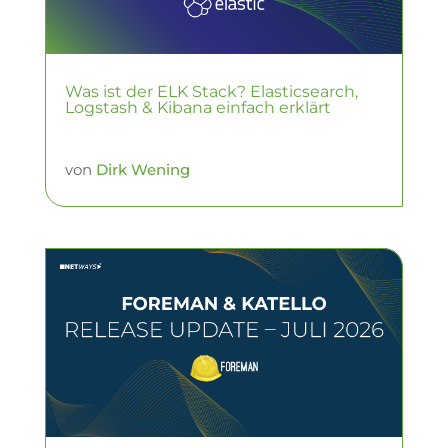
Was ist der ELK Stack? Elasticsearch,
Logstash & Kibana einfach erklärt
von
Dirk Wening