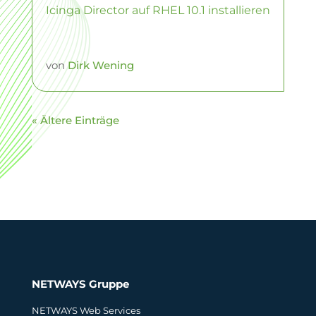
Icinga Director auf RHEL 10.1 installieren
von
Dirk Wening
« Ältere Einträge
NETWAYS Gruppe
NETWAYS Web Services