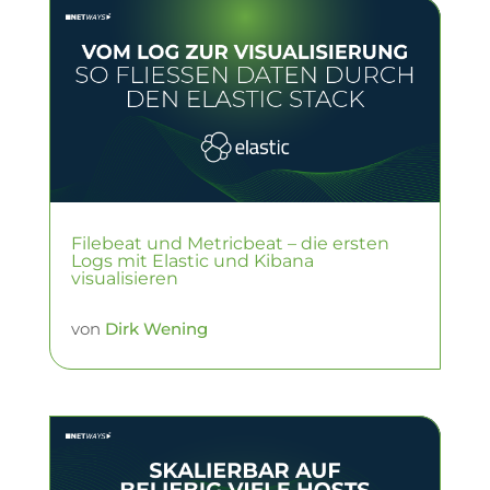
Filebeat und Metricbeat – die ersten
Logs mit Elastic und Kibana
visualisieren
von
Dirk Wening