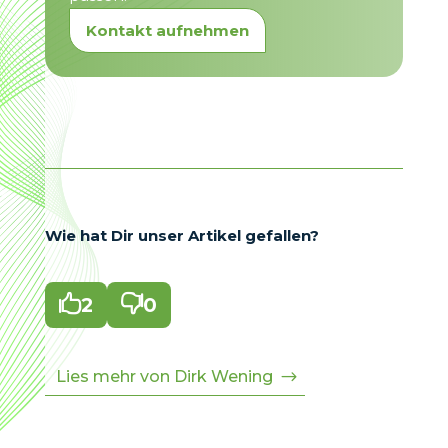
Kontakt aufnehmen
Wie hat Dir unser Artikel gefallen?

2

0
Lies mehr von Dirk Wening