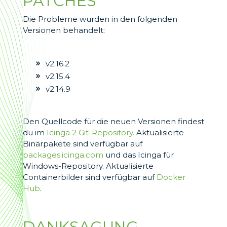
PATCHES
Die Probleme wurden in den folgenden
Versionen behandelt:
v2.16.2
v2.15.4
v2.14.9
Den Quellcode für die neuen Versionen findest
du im
Icinga 2 Git-Repository.
Aktualisierte
Binärpakete sind verfügbar auf
packages.icinga.com
und das Icinga für
Windows-Repository. Aktualisierte
Containerbilder sind verfügbar auf
Docker
Hub
.
DANKSAGUNG